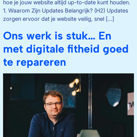
hoe je jouw website altijd up-to-date kunt houden.
1. Waarom Zijn Updates Belangrijk? (H2) Updates
zorgen ervoor dat je website veilig, snel […]
Ons werk is stuk… En
met digitale fitheid goed
te repareren