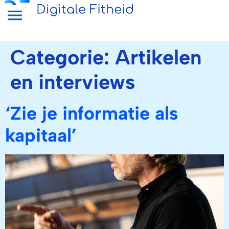
Categorie:
Artikelen
en interviews
‘Zie je informatie als
kapitaal’