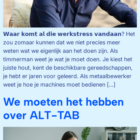
𝗪𝗮𝗮𝗿 𝗸𝗼𝗺𝘁 𝗮𝗹 𝗱𝗶𝗲 𝘄𝗲𝗿𝗸𝘀𝘁𝗿𝗲𝘀𝘀 𝘃𝗮𝗻𝗱𝗮𝗮𝗻? Het
zou zomaar kunnen dat we niet precies meer
weten wat we eigenlijk aan het doen zijn. Als
timmerman weet je wat je moet doen. Je kiest het
juiste hout, kent de beschikbare gereedschappen,
je hebt er jaren voor geleerd. Als metaalbewerker
weet je hoe je machines moet bedienen […]
We moeten het hebben
over ALT-TAB