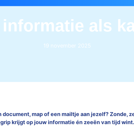
e informatie als ka
19 november 2025
 document, map of een mailtje aan jezelf? Zonde, zeg
e grip krijgt op jouw informatie én zeeën van tijd wint