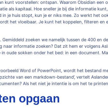
dian kunt voorstellen: ontspan. Waarom Obsidian een o
ie als kapitaal. Hoe sneller je bij die informatie kunt,
geld in je huis stopt, kun je er niks mee. Zo werkt het 
 wordt het vloeibaar. Je kunt het koppelen, filteren e
 Gemiddeld zoeken we namelijk tussen de 400 en de 600
 naar informatie zoeken? Dat zit hem er volgens Asl
 in oude sokken onder het bed: in een document. M
jvoorbeeld Word of PowerPoint, wordt het bestand met
 opzichte van een markdown-bestand’, vertelt Asland
menten? Als het niet je intentie is om het te printe
nten opgaan