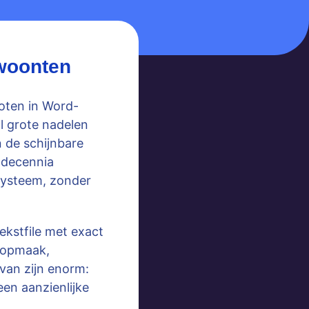
ewoonten
loten in Word-
l grote nadelen
n de schijnbare
l decennia
systeem, zonder
ekstfile met exact
t opmaak,
rvan zijn enorm:
en aanzienlijke