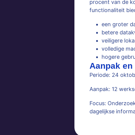
procent van de ko
functionaliteit b
een groter d
betere datakw
veiligere lok
volledige ma
hogere gebru
Aanpak en 
Periode:
24 oktob
Aanpak:
12 werks
Focus:
Onderzoek
dagelijkse inform