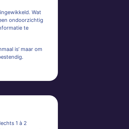
 ingewikkeld. Wat
 een ondoorzichtig
nformatie te
enmaal is’ maar om
estendig.
echts 1 à 2