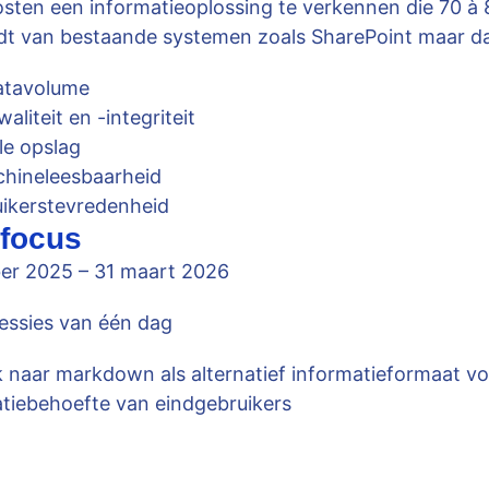
sten een informatieoplossing te verkennen die 70 à
iedt van bestaande systemen zoals SharePoint maar d
atavolume
aliteit en -integriteit
ale opslag
chineleesbaarheid
ikerstevredenheid
focus
er 2025 – 31 maart 2026
essies van één dag
 naar
markdown
als alternatief informatieformaat v
atiebehoefte van eindgebruikers