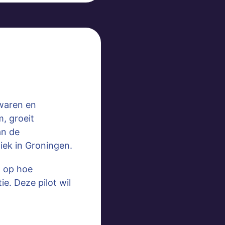
ewaren en
, groeit
an de
iek in Groningen.
d op hoe
e. Deze pilot wil