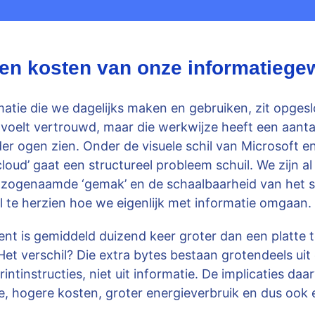
en kosten van onze informatieg
matie die we dagelijks maken en gebruiken, zit opges
oelt vertrouwd, maar die werkwijze heeft een aanta
er ogen zien. Onder de visuele schil van Microsoft e
loud’ gaat een structureel probleem schuil. We zijn a
t zogenaamde ‘gemak’ en de schaalbaarheid van het 
 te herzien hoe we eigenlijk met informatie omgaan.
 is gemiddeld duizend keer groter dan een platte t
Het verschil? Die extra bytes bestaan grotendeels ui
intinstructies, niet uit informatie. De implicaties daa
, hogere kosten, groter energieverbruik en dus ook e