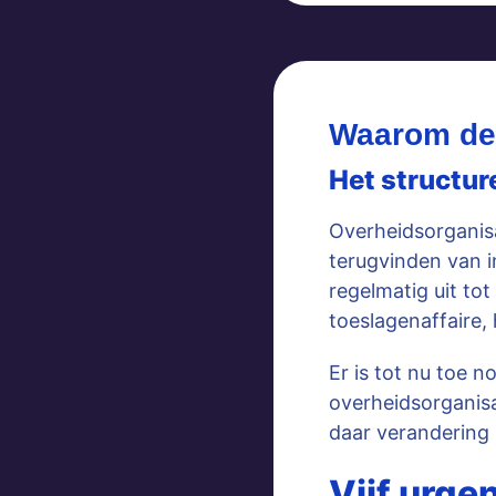
Waarom dez
Het structur
Overheidsorganis
terugvinden van i
regelmatig uit to
toeslagenaffaire,
Er is tot nu toe 
overheidsorganisa
daar verandering 
Vijf urge