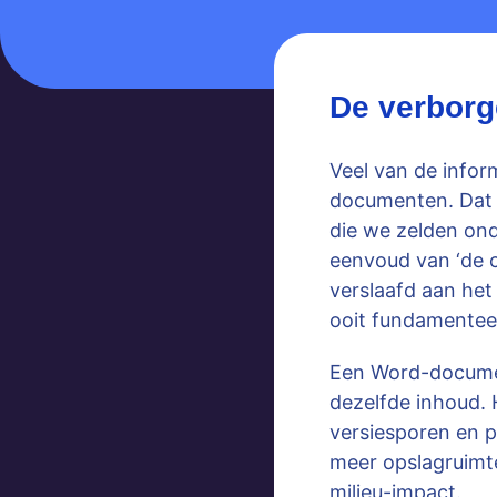
De verborg
Veel van de infor
documenten. Dat v
die we zelden ond
eenvoud van ‘de c
verslaafd aan he
ooit fundamenteel
Een Word-document
dezelfde inhoud. 
versiesporen en pr
meer opslagruimte
milieu-impact.