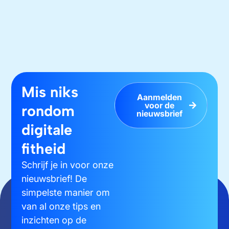
Mis niks
Aanmelden
voor de
rondom
nieuwsbrief
digitale
fitheid
Schrijf je in voor onze
nieuwsbrief! De
simpelste manier om
van al onze tips en
inzichten op de