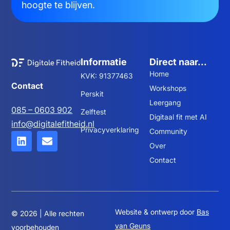
hoogte te blijven.
Informatie
Direct naar...
Home
KVK: 91377463
Contact
Workshops
Perskit
Leergang
085 – 0603 902
Zelftest
Digitaal fit met AI
info@digitalefitheid.nl
Privacyverklaring
Community
Over
Contact
Website & ontwerp door
Bas
© 2026 | Alle rechten
van Geuns
voorbehouden